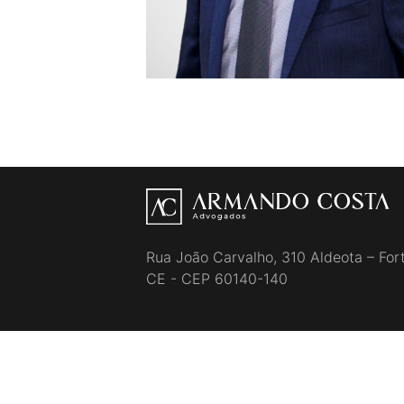
Rua João Carvalho, 310 Aldeota – Fort
CE - CEP 60140-140